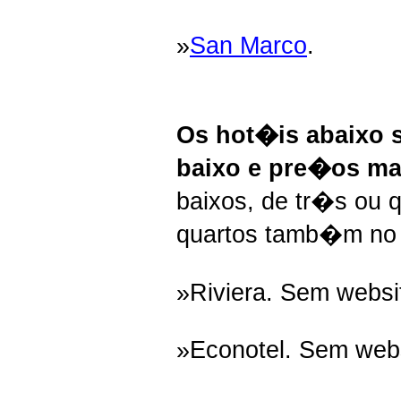
»
San Marco
.
Os hot�is abaixo 
baixo e pre�os ma
baixos, de tr�s ou 
quartos tamb�m no 
»Riviera. Sem websi
»Econotel. Sem webs