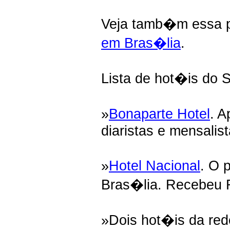
Veja tamb�m essa 
em Bras�lia
.
Lista de hot�is do S
»
Bonaparte Hotel
. A
diaristas e mensalist
»
Hotel Nacional
. O 
Bras�lia. Recebeu R
»Dois hot�is da re