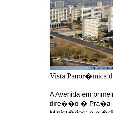
Vista Panor�mica do
A Avenida em primei
dire��o � Pra�a d
Minist�rios; o pr�d