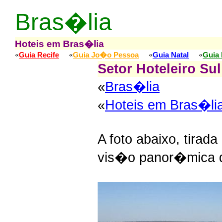
Bras�lia
Hoteis em Bras�lia
«
«
«
«
Guia Recife
Guia Jo�o Pessoa
Guia Natal
Guia 
Setor Hoteleiro Sul
«
Bras�lia
«
Hoteis em Bras�li
A foto abaixo, tirad
vis�o panor�mica do