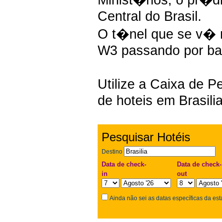
Central do Brasil.
O t�nel que se v� n
W3 passando por ba
Utilize a Caixa de 
de hoteis em Brasilia
Pesquisar Hotéis
Destino
Data de check-
Data de check-
in
out
Ainda não sei as datas específicas da est