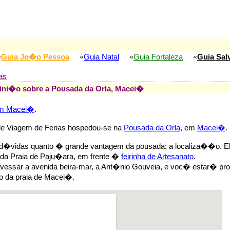
«
«
«
«
Guia Jo�o Pessoa
Guia Natal
Guia Fortaleza
Guia Sal
as
ini�o sobre a Pousada da Orla, Macei�
em Macei�
.
de Viagem de Ferias hospedou-se na
Pousada da Orla
, em
Macei�
.
vidas quanto � grande vantagem da pousada: a localiza��o. El
 da Praia de Paju�ara, em frente �
feirinha de Artesanato
.
avessar a avenida beira-mar, a Ant�nio Gouveia, e voc� estar� pr
 da praia de Macei�.