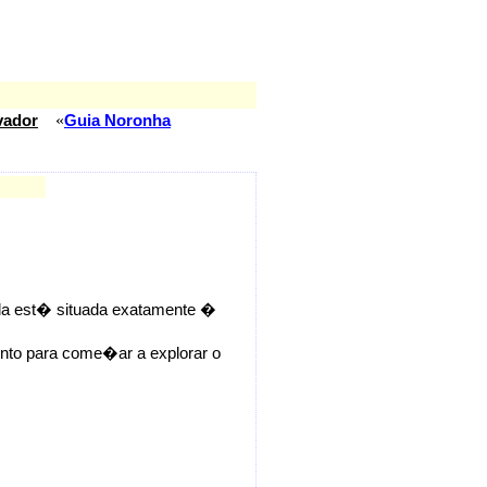
«
vador
Guia Noronha
a est� situada exatamente �
onto para come�ar a explorar o