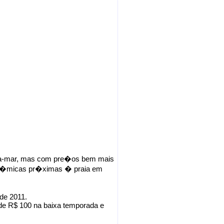
ra-mar, mas com pre�os bem mais
on�micas pr�ximas � praia em
de 2011.
r de R$ 100 na baixa temporada e