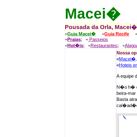
Macei�
Pousada da Orla, Macei�
«
«
Guia Macei�
Guia Recife
«
; «
Praias
Passeios
«
; «
; «
Hot�is
Restaurantes
Alago
Nossa op
«
Macei�
.
«
Hoteis 
A equipe 
N�o h� d�
beira-mar
Basta atr
cal�ad�o