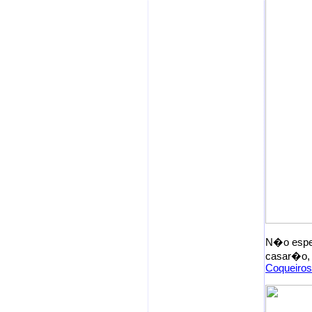
N�o esper
casar�o, 
Coqueiros