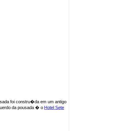
usada foi constru�da em um antigo
squerdo da pousada � o
Hotel Sete