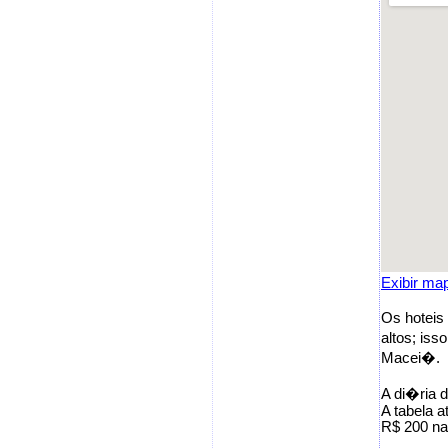
Exibir ma
Os hoteis
altos; is
Macei�.
A di�ria 
A tabela a
R$ 200 na