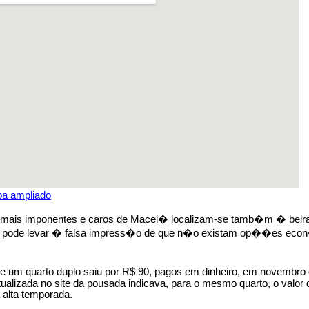
pa ampliado
 mais imponentes e caros de Macei� localizam-se tamb�m � bei
so pode levar � falsa impress�o de que n�o existam op��es ec
de um quarto duplo saiu por R$ 90, pagos em dinheiro, em novembro 
tualizada no site da pousada indicava, para o mesmo quarto, o valo
 alta temporada.