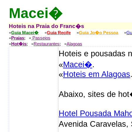
Macei�
Hoteis na Praia do Franc�s
«
«
«
«
Guia Macei�
Guia Recife
Guia Jo�o Pessoa
Gu
«
; «
Praias
Passeios
«
; «
; «
Hot�is
Restaurantes
Alagoas
Hoteis e pousadas 
«
Macei�
.
«
Hoteis em Alagoas
Abaixo, sites de ho
Hotel Pousada Mah
Avenida Caravelas, 