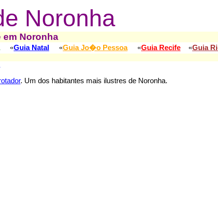
de Noronha
e em Noronha
«
«
«
«
Guia Natal
Guia Jo�o Pessoa
Guia Recife
Guia Ri
rotador
. Um dos habitantes mais ilustres de Noronha.