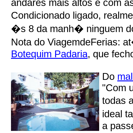
andares mais altos e com as
Condicionado ligado, realm
�s 8 da manh� ninguem do
Nota do ViagemdeFerias: at�
Botequim Padaria
, que fech
Do
mal
"Com u
todas 
ideal 
a pass