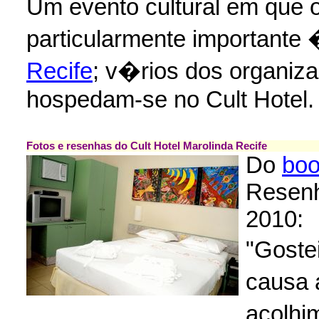
Um evento cultural em que 
particularmente importante
Recife
; v�rios dos organiza
hospedam-se no Cult Hotel.
Fotos e resenhas do Cult Hotel Marolinda Recife
Do
boo
Resenh
2010:
"Goste
causa
acolhi