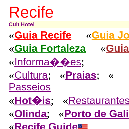
Recife
Cult Hotel
«
«
Guia Recife
Guia J
«
«
Guia Fortaleza
Guia
«
;
Informa��es
«
; «
; «
Cultura
Praias
Passeios
«
; «
Hot�is
Restaurante
«
; «
Olinda
Porto de Gal
«
Recife Guide