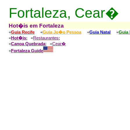
Fortaleza, Cear�
Hot�is em Fortaleza
«
«
«
«
Guia Recife
Guia Jo�o Pessoa
Guia Natal
Guia 
«
; «
;
Hot�is
Restaurantes
«
; «
Canoa Quebrada
Cear�
«
Fortaleza Guide