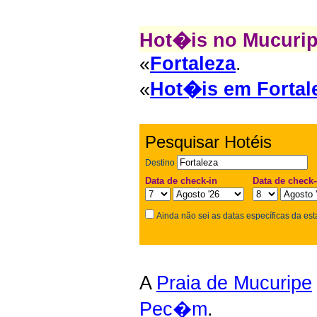
Hot�is no Mucurip
«
Fortaleza
.
«
Hot�is em Fortal
Pesquisar Hotéis
Destino
Data de check-in
Data de check-
Ainda não sei as datas específicas da est
A
Praia de Mucuripe
Pec�m
.