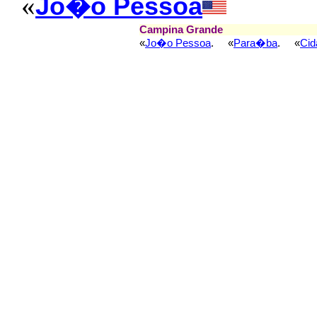
«
Jo�o Pessoa
Campina Grande
«
Jo�o Pessoa
. «
Para�ba
. «
Cid