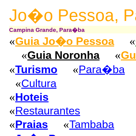
Jo�o Pessoa, 
Campina Grande, Para�ba
«
«
Guia Jo�o Pessoa
«
«
Guia Noronha
Gu
«
«
Turismo
Para�ba
«
Cultura
«
Hoteis
«
Restaurantes
«
«
Praias
Tambaba