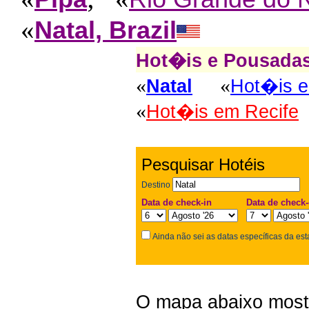
«
Natal, Brazil
Hot�is e Pousada
«
«
Natal
Hot�is e
«
Hot�is em Recife
Pesquisar Hotéis
Destino
Data de check-in
Data de check-
Ainda não sei as datas específicas da est
O mapa abaixo mostr