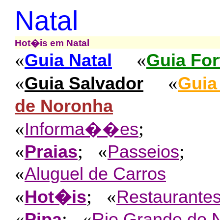
Natal
Hot�is em Natal
«
«
Guia Natal
Guia For
«
«
Guia Salvador
Guia
de Noronha
«
;
Informa��es
«
; «
;
Praias
Passeios
«
Aluguel de Carros
«
; «
Hot�is
Restaurante
«
; «
Pipa
Rio Grande do 