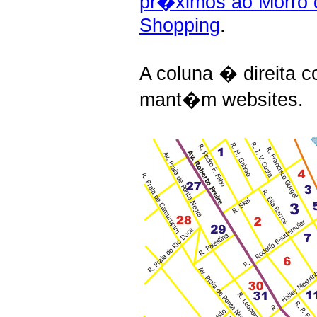
pr�ximos ao Morro 
Shopping
.
A coluna � direita 
mant�m websites.