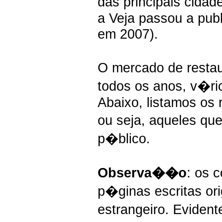
das principais cidad
a Veja passou a pub
em 2007).
O mercado de restau
todos os anos, v�ri
Abaixo, listamos os 
ou seja, aqueles qu
p�blico.
Observa��o
: os 
p�ginas escritas ori
estrangeiro. Evide