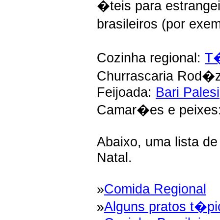
�teis para estrange
brasileiros (por exe
Cozinha regional:
T�
Churrascaria Rod�z
Feijoada:
Bari Palesi
Camar�es e peixes
Abaixo, uma lista de
Natal.
»
Comida Regional
»
Alguns pratos t�pi