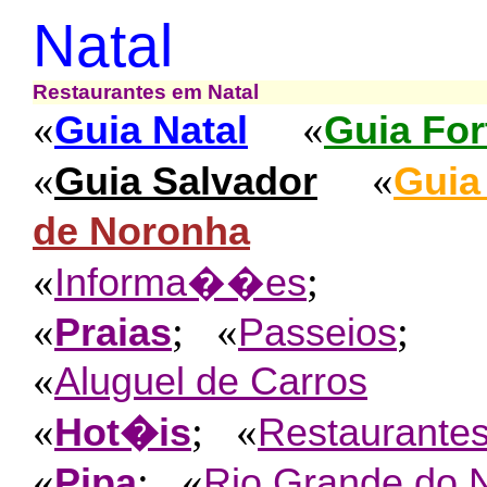
Natal
Restaurantes em Natal
«
«
Guia Natal
Guia For
«
«
Guia Salvador
Guia
de Noronha
«
;
Informa��es
«
; «
;
Praias
Passeios
«
Aluguel de Carros
«
; «
Hot�is
Restaurante
«
; «
Pipa
Rio Grande do 