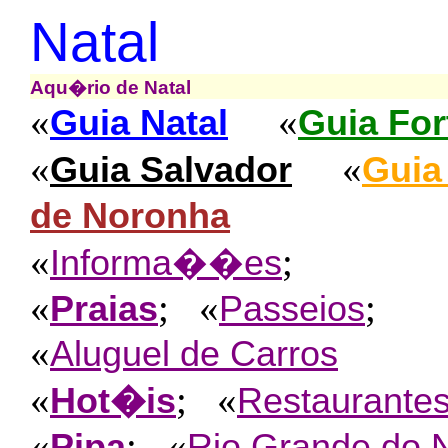
Natal
Aqu�rio de Natal
«
«
Guia Natal
Guia For
«
«
Guia Salvador
Guia
de Noronha
«
;
Informa��es
«
; «
;
Praias
Passeios
«
Aluguel de Carros
«
; «
Hot�is
Restaurante
«
; «
Pipa
Rio Grande do 