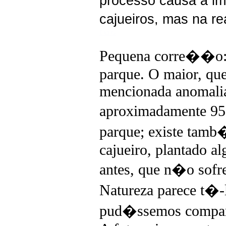
processo causa a i
cajueiros, mas na r
cialis
Pequena corre��o: e
parque. O maior,
que
mencionada anomalia
aproximadamente 9
parque; existe tam
cajueiro, plantado a
antes, que n�o sofr
Natureza parece t�-l
pud�ssemos compa