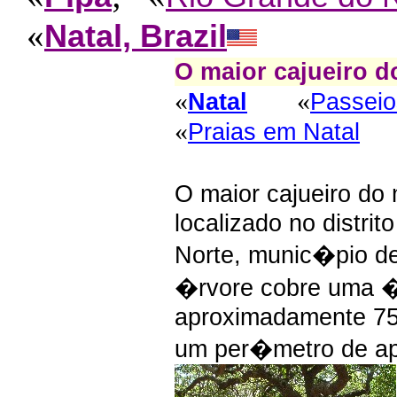
«
Natal, Brazil
O maior cajueiro 
«
«
Natal
Passeio
«
Praias em Natal
O maior cajueiro d
localizado no distrit
Norte, munic�pio de
�rvore cobre uma 
aproximadamente 7
um per�metro de a