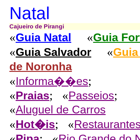
Natal
Cajueiro de Pirangi
«
«
Guia Natal
Guia For
«
«
Guia Salvador
Guia
de Noronha
«
;
Informa��es
«
; «
;
Praias
Passeios
«
Aluguel de Carros
«
; «
Hot�is
Restaurante
«
; «
Pipa
Rio Grande do 