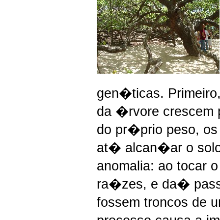
gen�ticas. Primeiro
da �rvore crescem p
do pr�prio peso, os
at� alcan�ar o sol
anomalia: ao tocar 
ra�zes, e da� pass
fossem troncos de 