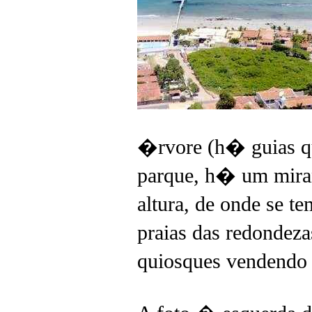
�rvore (h� guias qu
parque, h� um mira
altura, de onde se t
praias das redondez
quiosques vendendo