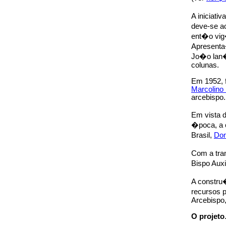
A iniciat
deve-se 
ent�o vig
Apresenta
Jo�o lan�
colunas.
Em 1952, f
Marcolino
arcebispo.
Em vista d
�poca, a 
Brasil,
Dom
Com a tra
Bispo Aux
A constru
recursos 
Arcebispo,
O projeto