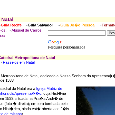
 Natal
«
«
«
«
Guia Recife
Guia Salvador
Guia Jo�o Pessoa
Fernan
; «
ios
Aluguel de Carros
ras
Pesquisa personalizada
Catedral Metropolitana de Natal
«
Passeios em Natal
l Metropolitana de Natal, dedicada a Nossa Senhora da Apresenta��
de 1988.
atedral de Natal era a
Igreja Matriz de
nhora da Apresenta��o
, cuja Hist�ria
m 1599, situada na Pra�a Andr� de
e (foto � direita); embora tombada pelo
 Hist�rico, ainda est� aberta aos fi�is
io de missas
).