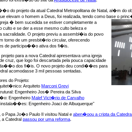
aixo foi extra�do do site da
Arquidiocese de Natal
:
�o do projeto da atual Catedral Metropolitana de Natal, al�m do ob
que elevam o homem a Deus, foi realizada, tendo como base o princ�
greja �
bem sucedida se estiver completamente a
 culto e se der a esse mesmo culto beleza e
 sacralidade. O projeto previu a assembl�ia do povo
 torno de um presbit�rio circular, oferecendo
 de participa��o ativa dos fi�is.
 projeto para a nova Catedral apresentava uma igreja
e cruz, que logo foi descartada pela pouca capacidade
a��o dos fi�is. O novo projeto deu condi��es para
edral acomodasse 3 mil pessoas sentadas.
ores do Projeto:
quitet�nico: Arquiteto
Marconi Grevi
trutural: Engenheiro Jos� Pereira da Silva
�o: Engenheiro
Malef Vict�rio de Carvalho
e instala��es: Engenheiro Joaci de Albuquerque"
o Papa Jo�o Paulo II visitou Natal e
aben�oou a cripta da Catedra
 a Catedral
passou por uma reforma
.