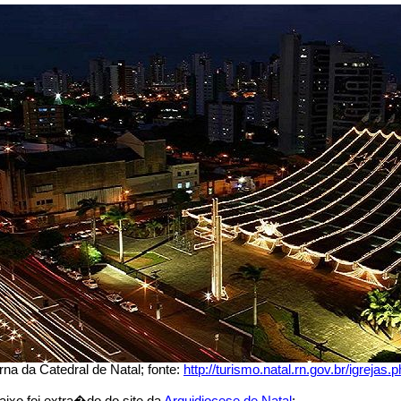
rna da Catedral de Natal; fonte:
http://turismo.natal.rn.gov.br/igrejas.