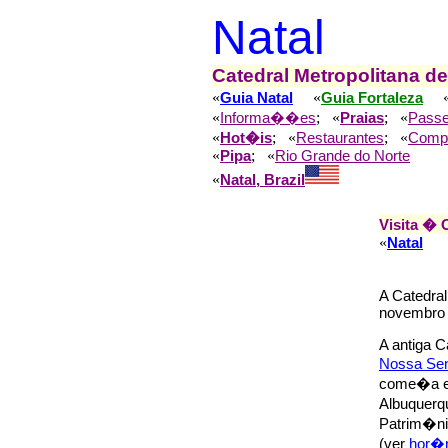
Natal
Catedral Metropolitana de
«
«
Guia Natal
Guia Fortaleza
«
; «
; «
Informa��es
Praias
Passe
«
; «
; «
Hot�is
Restaurantes
Comp
«
; «
Pipa
Rio Grande do Norte
«
Natal, Brazil
Visita � 
«
Natal
A Catedra
novembro 
A antiga C
Nossa Se
come�a e
Albuquerqu
Patrim�nio
(ver
hor�r