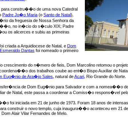
iva para constru��o de uma nova Catedral
ao
Padre Jo�o Maria
(o
Santo de Natal
),
�rio da freguesia de Nossa Senhora da
��o, no in�cio do s�culo XIX; Padre
ou os alicerces e subiu as primeiras
oi criada a Arquidiocese de Natal, e
Dom
 Esmeraldo Dantas
foi nomeado o primeiro
o crescimento do n�mero de fieis, Dom Marcolino retomou o projeto
coordena��o dos trabalhos coube ao ent�o Bispo Auxiliar de Natal,
 Eug�nio de Ara�jo Sales
, natural de
Acari
, Rio Grande do Norte.
nsfer�ncia de Dom Eug�nio para Salvador e com a nomea��o de
iliar de Natal, este passa a coordenar a Comiss�o respons�vel pe
��o foi iniciada em 21 de junho de 1973. Foram 18 anos de intensa
para construir o novo templo, cuja inaugura��o aconteceu em 21 d
 Dom Alair Vilar Fernandes de Melo.
.