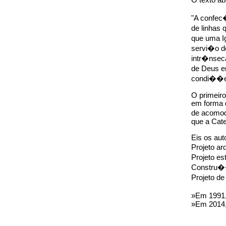
O texto ab
"A confec�
de linhas 
que uma I
servi�o do
intr�nseca
de Deus em
condi��es
O primeiro
em forma d
de acomod
que a Cat
Eis os aut
Projeto ar
Projeto es
Constru�
Projeto d
»Em 1991, 
»Em 2014,