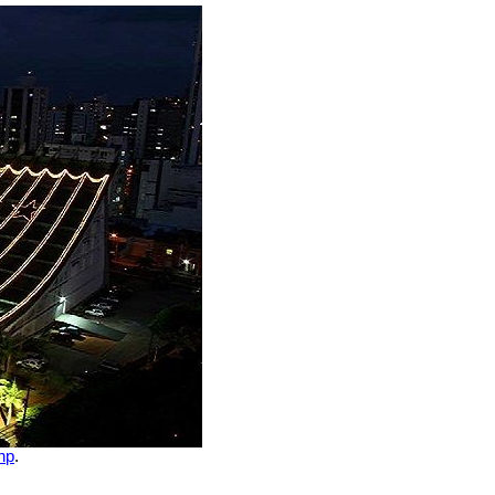
php
.