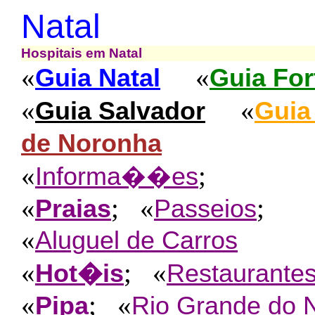
Natal
Hospitais em Natal
«
«
Guia Natal
Guia For
«
«
Guia Salvador
Guia
de Noronha
«
;
Informa��es
«
; «
;
Praias
Passeios
«
Aluguel de Carros
«
; «
Hot�is
Restaurante
«
; «
Pipa
Rio Grande do 