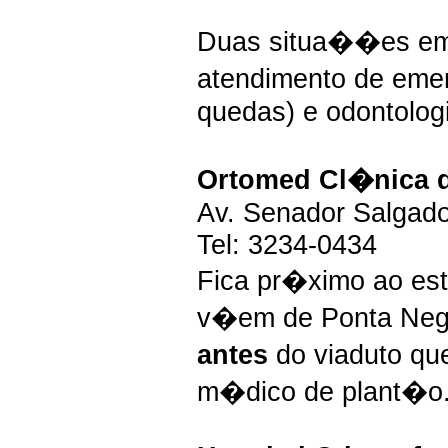
Duas situa��es em
atendimento de eme
quedas) e odontolog
Ortomed Cl�nica d
Av. Senador Salgado
Tel: 3234-0434
Fica pr�ximo ao es
v�em de Ponta Negr
antes
do viaduto qu
m�dico de plant�o.