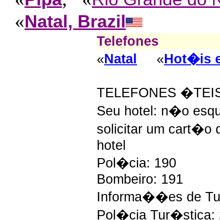
«
Natal, Brazil
Telefones
«
Natal
«
Hot�is 
TELEFONES �TEI
Seu hotel: n�o es
solicitar um cart�o d
hotel
Pol�cia: 190
Bombeiro: 191
Informa��es de Tur
Pol�cia Tur�stica: 