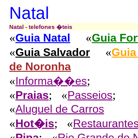
Natal
Natal - telefones �teis
«
«
Guia Natal
Guia For
«
«
Guia Salvador
Guia
de Noronha
«
;
Informa��es
«
; «
;
Praias
Passeios
«
Aluguel de Carros
«
; «
Hot�is
Restaurante
«
; «
Pipa
Rio Grande do 