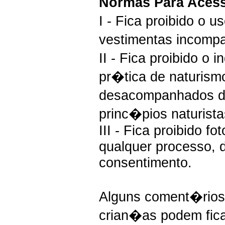
Normas Para Acess
I - Fica proibido o 
vestimentas incomp
II - Fica proibido o
pr�tica de naturism
desacompanhados de
princ�pios naturista
III - Fica proibido f
qualquer processo, 
consentimento.
Alguns coment�rios
crian�as podem fica