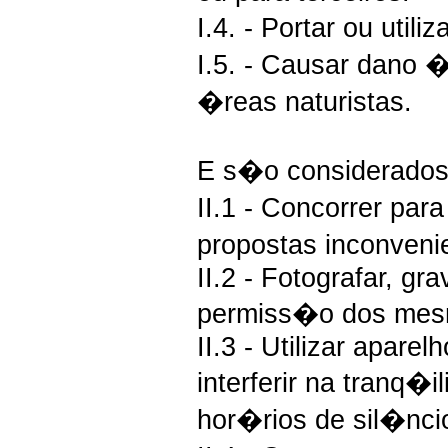
I.4. - Portar ou utili
I.5. - Causar dano 
�reas naturistas.
E s�o considerados
II.1 - Concorrer par
propostas inconven
II.2 - Fotografar, gr
permiss�o dos mes
II.3 - Utilizar apar
interferir na tranq�i
hor�rios de sil�nci