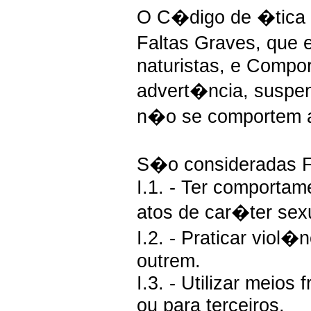
O C�digo de �tica 
Faltas Graves, que
naturistas, e Comp
advert�ncia, suspe
n�o se comportem a
S�o consideradas F
I.1. - Ter comportam
atos de car�ter sex
I.2. - Praticar vio
outrem.
I.3. - Utilizar meios
ou para terceiros.