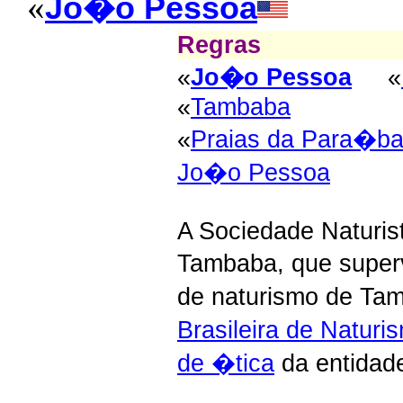
«
Jo�o Pessoa
Regras
«
Jo�o Pessoa
«
«
Tambaba
«
Praias da Para�b
Jo�o Pessoa
A Sociedade Naturis
Tambaba, que super
de naturismo de Ta
Brasileira de Naturi
de �tica
da entidad