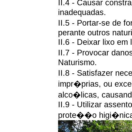
II.4 - Causar constr
inadequadas.
II.5 - Portar-se de 
perante outros naturi
II.6 - Deixar lixo em
II.7 - Provocar dan
Naturismo.
II.8 - Satisfazer ne
impr�prias, ou exce
alco�licas, causando
II.9 - Utilizar asse
prote��o higi�nic