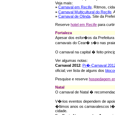
Veja mais:
»
Carnaval em Recife
. Ritmos, cida
»
Carnaval Multicultural do Recife
. 
»
Carnaval de Olinda
. Site da Prefei
Reserve
hotel em Recife
para curti
Fortaleza
Apesar dos esfor�os da Prefeitura
carnavais do Cear� s�o nas praias
O carnaval na capital � feito princ
Ver algumas notas:
Carnaval 2012
:
Pr�-Carnaval 201
oficial; ver lista de alguns dos
bloco
Pesquise e reserve
hospedagem em 
Natal
O carnaval de Natal � recomenda
V�rios eventos dependem de apoio 
�ltimos anos os carnavalescos t
cidade.