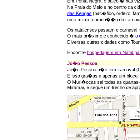
Em Ponta Negra, o palco � nas viz
Na Praia do Meio e no centro da 
das Kengas
(pac�fico, ordeiro, fa
uma micro reprodu��o do carnaval
Os natalenses passam o carnaval n
O mais pr�ximo e conhecido � o
Diversas outras cidades como Tou
Encontre
hospedagem em Natal par
Jo�o Pessoa
Jo�o Pessoa n�o tem carnaval (Ol
E isso gra�as a apenas um bloco:
O Muri�ocas sai todas as quartas-f
Miramar, e segue um trecho de apr