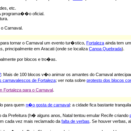
des, etc.
A programa��o oficial.
tura.
r o Carnaval.
 para tornar o Carnaval um evento tur�stico,
Fortaleza
ainda tem um
, principalmente em Aracati (onde se localiza
Canoa Quebrada
).
ipalmente por blocos e tro�as.
2
: Mais de 100 blocos v�o animar os amantes do Carnaval antecip
s carnavalescos de Fortaleza
; ver nota sobre
protesto dos blocos c
Fortaleza para o Carnaval
.
do para quem
n�o gosta de carnaval
: a cidade fica bastante tranquila
da Prefeitura (h� alguns anos, Natal tentou emular Recife criando
�m cada vez mais reclamado da
falta de verbas
. Se houver verbas, 