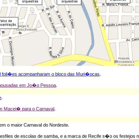
l foli�es acompanharam o bloco das Muri�ocas
.
 pousadas em Jo�o Pessoa
.
e
.
 Macei� para o Carnaval
.
em o maior Carnaval do Nordeste.
sfiles de escolas de samba, e a marca de Recife s�o os festejos 