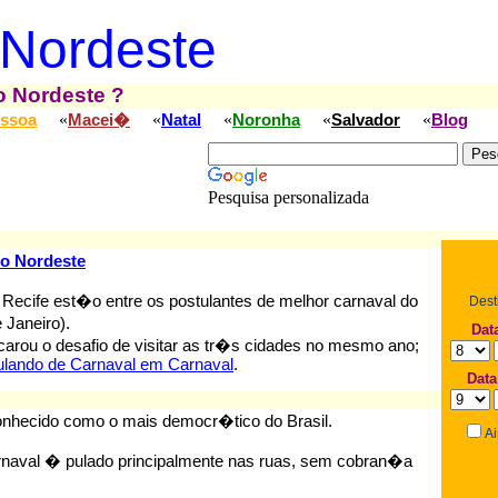
 Nordeste
o Nordeste ?
«
«
«
«
«
ssoa
Macei�
Natal
Noronha
Salvador
Blog
Pesquisa personalizada
o Nordeste
 Recife est�o entre os postulantes de melhor carnaval do
Dest
 Janeiro).
Dat
carou o desafio de visitar as tr�s cidades no mesmo ano;
ulando de Carnaval em Carnaval
.
Data
onhecido como o mais democr�tico do Brasil.
Ai
arnaval � pulado principalmente nas ruas, sem cobran�a