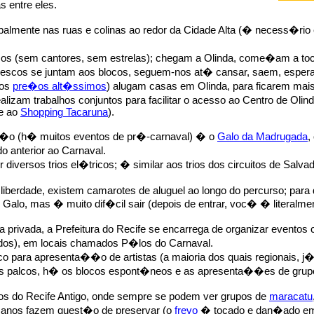
 entre eles.
cipalmente nas ruas e colinas ao redor da Cidade Alta (� necess�ri
os (sem cantores, sem estrelas); chegam a Olinda, come�am a toca
alescos se juntam aos blocos, seguem-nos at� cansar, saem, espe
 os
pre�os alt�ssimos
) alugam casas em Olinda, para ficarem mai
ealizam trabalhos conjuntos para facilitar o acesso ao Centro de Oli
 e ao
Shopping Tacaruna
).
a��o (h� muitos eventos de pr�-carnaval) � o
Galo da Madrugada
,
o anterior ao Carnaval.
diversos trios el�tricos; � similar aos trios dos circuitos de Salva
berdade, existem camarotes de aluguel ao longo do percurso; para 
 Galo, mas � muito dif�cil sair (depois de entrar, voc� � literalme
 privada, a Prefeitura do Recife se encarrega de organizar eventos 
tados), em locais chamados P�los do Carnaval.
para apresenta��o de artistas (a maioria dos quais regionais, j� 
os palcos, h� os blocos espont�neos e as apresenta��es de grupos
s do Recife Antigo, onde sempre se podem ver grupos de
maracatu
anos fazem quest�o de preservar (o
frevo
� tocado e dan�ado em t