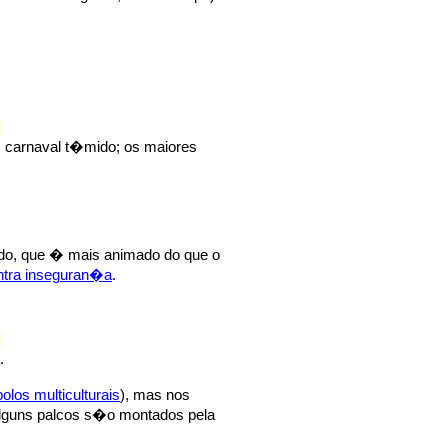
 carnaval t�mido; os maiores
ado, que � mais animado do que o
ontra inseguran�a
.
.
polos multiculturais
), mas nos
alguns palcos s�o montados pela