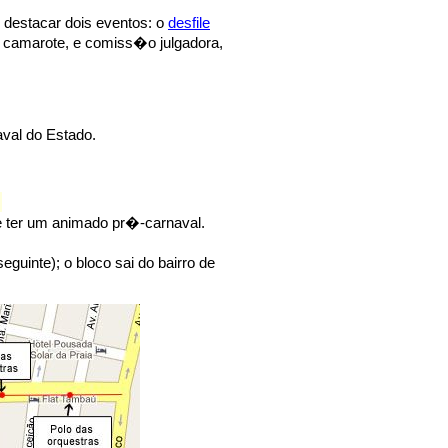
e destacar dois eventos: o
desfile
, camarote, e comiss�o julgadora,
aval do Estado.
 ter um animado pr�-carnaval.
uinte); o bloco sai do bairro de