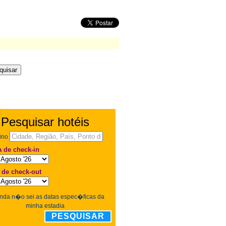
Pesquisar hotéis
ino
a de check-in
 de check-out
nda n�o sei as datas espec�ficas da
minha estadia
PESQUISAR