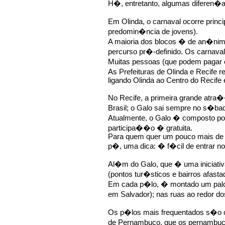
H�, entretanto, algumas diferen�as
Em Olinda, o carnaval ocorre prin
predomin�ncia de jovens).
A maioria dos blocos � de an�nim
percurso pr�-definido. Os carnav
Muitas pessoas (que podem pagar
As Prefeituras de Olinda e Recife r
ligando Olinda ao Centro do Recife
No Recife, a primeira grande atr
Brasil; o Galo sai sempre no s�bad
Atualmente, o Galo � composto por 
participa��o � gratuita.
Para quem quer um pouco mais de li
p�, uma dica: � f�cil de entrar no
Al�m do Galo, que � uma iniciativa
(pontos tur�sticos e bairros afas
Em cada p�lo, � montado um palco 
em Salvador); nas ruas ao redor d
Os p�los mais frequentados s�o o
de Pernambuco, que os pernambuc