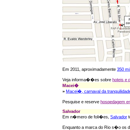
Em 2011, aproximadamente
350 mi
Veja informa��es sobre
hoteis e
Macei�
»
Macei�, carnaval da tranquilidad
Pesquise e reserve
hospedagem em
Salvador
Em n�mero de foli�es,
Salvador
t
Enquanto a marca do Rio s�o os de