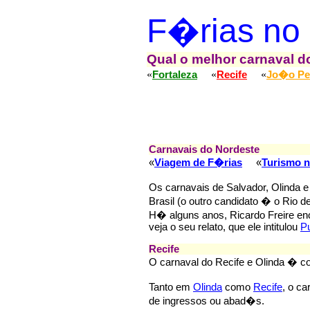
F�rias no
Qual o melhor carnaval d
«
«
«
Fortaleza
Recife
Jo�o Pe
Carnavais do Nordeste
«
Viagem de F�rias
«
Turismo n
Os carnavais de Salvador, Olinda e
Brasil (o outro candidato � o Rio de
H� alguns anos, Ricardo Freire en
veja o seu relato, que ele intitulou
P
Recife
O carnaval do Recife e Olinda � c
Tanto em
Olinda
como
Recife
, o c
de ingressos ou abad�s.