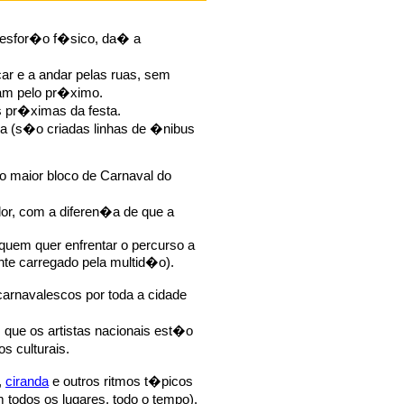
o esfor�o f�sico, da� a
r e a andar pelas ruas, sem
ram pelo pr�ximo.
s pr�ximas da festa.
nda (s�o criadas linhas de �nibus
 o maior bloco de Carnaval do
dor, com a diferen�a de que a
quem quer enfrentar o percurso a
nte carregado pela multid�o).
carnavalescos por toda a cidade
que os artistas nacionais est�o
 culturais.
,
ciranda
e outros ritmos t�picos
odos os lugares, todo o tempo).