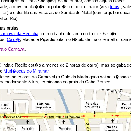
inhan�as do Praia Shopping; na beira-mar, apenas alguns blocos.
cidade, a movimenta��o popular � um pouco maior (veja
fotos
); val
miliar) e o desfile das Escolas de Samba de Natal (com arquibancada
 do Rio).
as praias.
carnaval da Redinha
, com o banho de lama do bloco Os C�o.
ros,
Caic�
, Macau e Pipa disputam o t�tulo de maior e melhor carn
a o Carnaval
.
inda e Recife est�o a menos de 2 horas de carro), mas se gaba de
 o
Muri�ocas do Miramar
.
eiras anteriores ao Carnaval (o Galo da Madrugada sai no s�bado seg
oximadamente 5 km, terminando na praia do Cabo Branco.