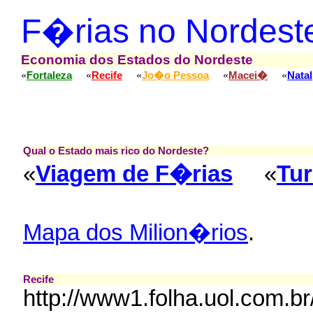
F�rias no Nordest
Economia dos Estados do Nordeste
«
«
«
«
«
Fortaleza
Recife
Jo�o Pessoa
Macei�
Natal
Qual o Estado mais rico do Nordeste?
«
Viagem de F�rias
«
Tur
Mapa dos Milion�rios
.
Recife
http://www1.folha.uol.com.