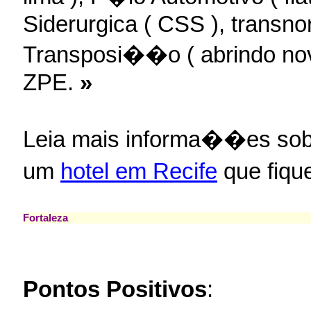
Siderurgica ( CSS ), transnor
Transposi��o ( abrindo nov
ZPE.
»
Leia mais informa��es so
um
hotel em Recife
que fiqu
Fortaleza
Pontos Positivos
: