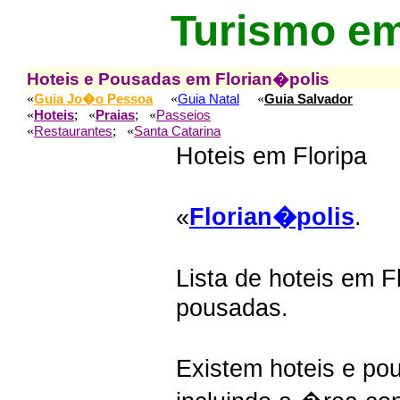
Turismo em
Hoteis e Pousadas em Florian�polis
«
«
«
Guia Jo�o Pessoa
Guia Natal
Guia Salvador
«
; «
; «
Hoteis
Praias
Passeios
«
; «
Restaurantes
Santa Catarina
Hoteis em Floripa
«
Florian�polis
.
Lista de hoteis em 
pousadas.
Existem hoteis e pou