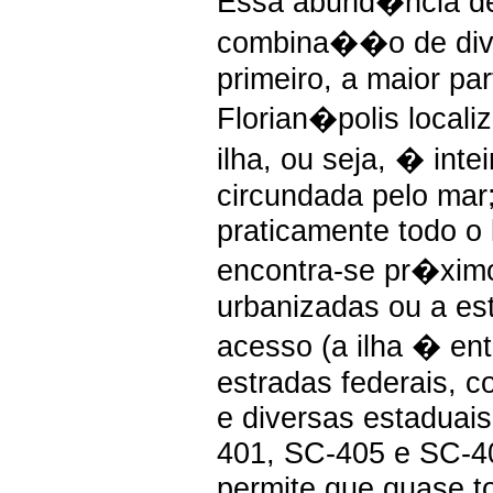
Essa abund�ncia de
combina��o de dive
primeiro, a maior pa
Florian�polis local
ilha, ou seja, � inte
circundada pelo mar
praticamente todo o l
encontra-se pr�xim
urbanizadas ou a es
acesso (a ilha � ent
estradas federais, 
e diversas estaduai
401, SC-405 e SC-40
permite que quase t