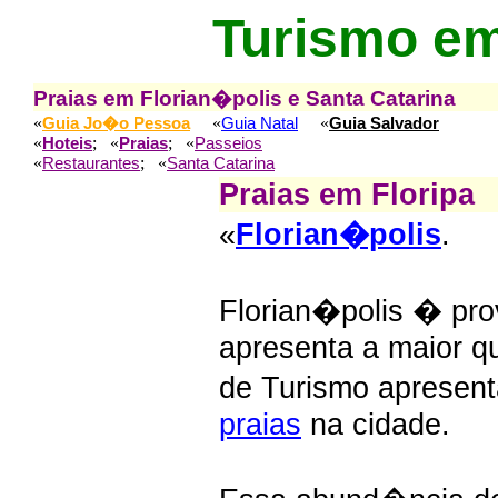
Turismo em
Praias em Florian�polis e Santa Catarina
«
«
«
Guia Jo�o Pessoa
Guia Natal
Guia Salvador
«
; «
; «
Hoteis
Praias
Passeios
«
; «
Restaurantes
Santa Catarina
Praias em Floripa
«
Florian�polis
.
Florian�polis � prov
apresenta a maior qu
de Turismo aprese
praias
na cidade.