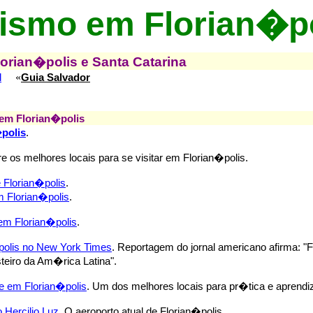
ismo em Florian�p
orian�polis e Santa Catarina
«
l
Guia Salvador
em Florian�polis
polis
.
e os melhores locais para se visitar em Florian�polis.
 Florian�polis
.
m Florian�polis
.
m Florian�polis
.
polis no New York Times
. Reportagem do jornal americano afirma: 
steiro da Am�rica Latina".
e em Florian�polis
. Um dos melhores locais para pr�tica e aprendi
 Hercilio Luz
. O aeroporto atual de Florian�polis.