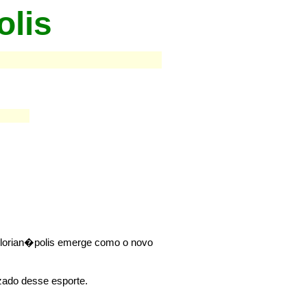
olis
"Florian�polis emerge como o novo
zado desse esporte.