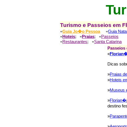
Tur
Turismo e Passeios em Fl
«
«
Guia Jo�o Pessoa
Guia Nata
«
; «
; «
Hoteis
Praias
Passeios
«
; «
Restaurantes
Santa Catarina
Passeios 
«
Florian�
Dicas sobr
»
Praias de
»
Hoteis e
»
Museus e
»
Florian�
destino fe
»
Parapent
»
Aeroporto