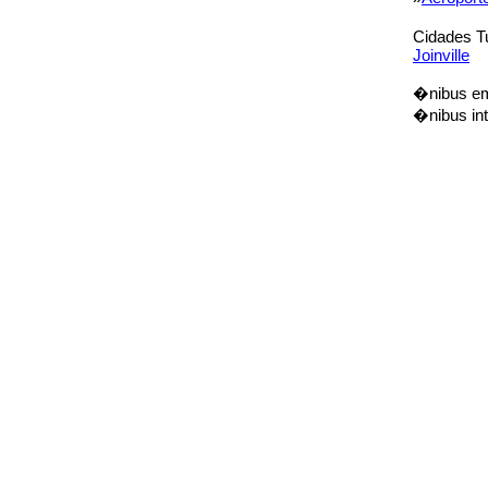
Cidades T
Joinville
�nibus em 
�nibus int