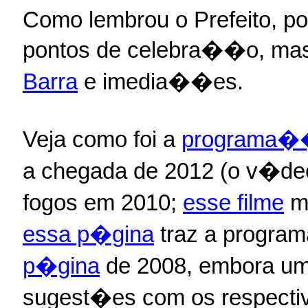
Como lembrou o Prefeito, p
pontos de celebra��o, ma
Barra
e imedia��es.
Veja como foi a
programa��o
a chegada de 2012 (o v�deo
fogos em 2010;
esse filme
mo
essa p�gina
traz a progra
p�gina
de 2008, embora um p
sugest�es com os respecti