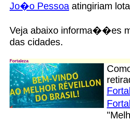
Jo�o Pessoa
atingiriam lot
Veja abaixo informa��es m
das cidades.
Fortaleza
Como
retir
Forta
Forta
"Melh