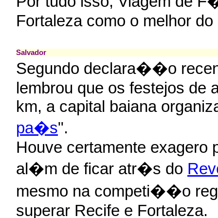
Por tudo isso, Viagem de F�
Fortaleza como o melhor do
Salvador
Segundo declara��o recent
lembrou que os festejos de 
km, a capital baiana organiz
pa�s
".
Houve certamente exagero po
al�m de ficar atr�s do
Rev
mesmo na competi��o regio
superar Recife e Fortaleza.