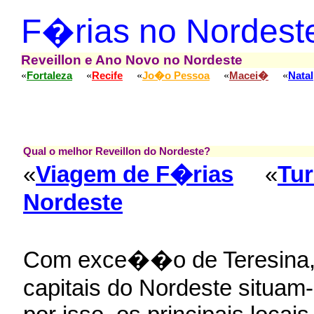
F�rias no Nordest
Reveillon e Ano Novo no Nordeste
«
«
«
«
«
Fortaleza
Recife
Jo�o Pessoa
Macei�
Natal
Qual o melhor Reveillon do Nordeste?
«
Viagem de F�rias
«
Tu
Nordeste
Com exce��o de Teresina,
capitais do Nordeste situam-s