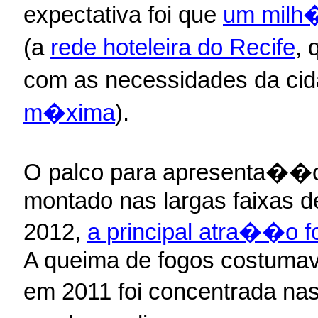
expectativa foi que
um milh�
(a
rede hoteleira do Recife
,
com as necessidades da cid
m�xima
).
O palco para apresenta��o 
montado nas largas faixas d
2012,
a principal atra��o f
A queima de fogos costumava
em 2011 foi concentrada na