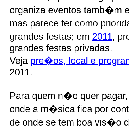
organiza eventos tamb�m em
mas parece ter como priori
grandes festas; em
2011
, p
grandes festas privadas.
Veja
pre�os, local e prog
2011.
Para quem n�o quer pagar,
onde a m�sica fica por cont
de onde se tem boa vis�o d