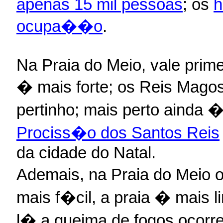
apenas 15 mil pessoas
; os
h
ocupa��o
.
Na Praia do Meio, vale prime
� mais forte; os Reis Mago
pertinho; mais perto ainda �
Prociss�o dos Santos Reis
da cidade do Natal.
Ademais, na Praia do Meio 
mais f�cil, a praia � mais 
l� a queima de fogos ocorr