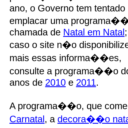
ano, o Governo tem tentado
emplacar uma programa�
chamada de
Natal em Natal
;
caso o site n�o disponibiliz
mais essas informa��es,
consulte a programa��o d
anos de
2010
e
2011
.
A programa��o, que come�a
Carnatal
, a
decora��o natal