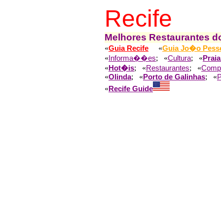
Recife
Melhores Restaurantes do
«
«
Guia Recife
Guia Jo�o Pess
«
; «
; «
Informa��es
Cultura
Praia
«
; «
; «
Hot�is
Restaurantes
Comp
«
; «
; «
Olinda
Porto de Galinhas
«
Recife Guide