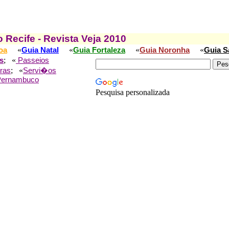
 Recife - Revista Veja 2010
«
«
«
«
oa
Guia Natal
Guia Fortaleza
Guia Noronha
Guia S
; «
s
Passeios
; «
ras
Servi�os
Pernambuco
Pesquisa personalizada