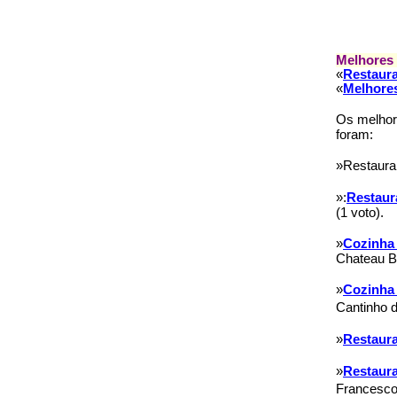
Melhores 
«
Restaura
«
Melhores
Os melhore
foram:
»Restauran
»:
Restaur
(1 voto).
»
Cozinha
Chateau Bri
»
Cozinha 
Cantinho 
»
Restaur
»
Restaura
Francesco