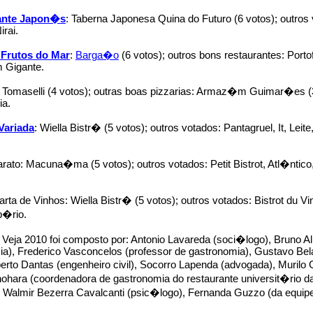
ante Japon�s
: Taberna Japonesa Quina do Futuro (6 votos); outros 
irai.
 Frutos do Mar
:
Barga�o
(6 votos); outros bons restaurantes: Port
 Gigante.
: Tomaselli (4 votos); outras boas pizzarias: Armaz�m Guimar�es (3
ia.
Variada
: Wiella Bistr� (5 votos); outros votados: Pantagruel, It, Leit
ato: Macuna�ma (5 votos); outros votados: Petit Bistrot, Atl�ntico
rta de Vinhos: Wiella Bistr� (5 votos); outros votados: Bistrot du Vi
b�rio.
 Veja 2010 foi composto por: Antonio Lavareda (soci�logo), Bruno Alb
a), Frederico Vasconcelos (professor de gastronomia), Gustavo Belar
rto Dantas (engenheiro civil), Socorro Lapenda (advogada), Muril
nohara (coordenadora de gastronomia do restaurante universit�rio 
 Walmir Bezerra Cavalcanti (psic�logo), Fernanda Guzzo (da equipe