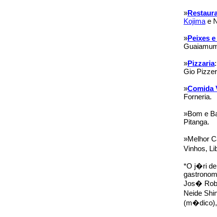
»
Restaur
Kojima
e N
»
Peixes e
Guaiamum
»
Pizzaria
Gio Pizzer
»
Comida 
Forneria.
»Bom e Bar
Pitanga.
»Melhor Ca
Vinhos, Li
*O j�ri de
gastronomi
Jos� Robe
Neide Shi
(m�dico),