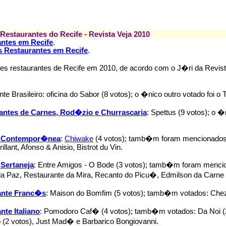
Restaurantes do Recife - Revista Veja 2010
ntes em Recife
.
 Restaurantes em Recife
.
s restaurantes de Recife em 2010, de acordo com o J�ri da Revist
te Brasileiro: oficina do Sabor (8 votos); o �nico outro votado foi o 
antes de Carnes, Rod�zio e Churrascaria
: Spettus (9 votos); o �
 Contempor�nea
:
Chiwake
(4 votos); tamb�m foram mencionados o
llant, Afonso & Anisio, Bistrot du Vin.
Sertaneja
: Entre Amigos - O Bode (3 votos); tamb�m foram menci
da Paz, Restaurante da Mira, Recanto do Picu�, Edmilson da Carne 
ante Franc�s
: Maison do Bomfim (5 votos); tamb�m votados: Chez 
nte Italiano
: Pomodoro Caf� (4 votos); tamb�m votados: Da Noi (2 
 (2 votos), Just Mad� e Barbarico Bongiovanni.