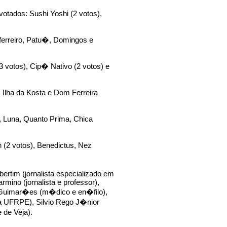
votados: Sushi Yoshi (2 votos),
oferreiro, Patu�, Domingos e
 votos), Cip� Nativo (2 votos) e
e, Ilha da Kosta e Dom Ferreira
, Luna, Quanto Prima, Chica
n (2 votos), Benedictus, Nez
ertim (jornalista especializado em
mino (jornalista e professor),
o Guimar�es (m�dico e en�filo),
da UFRPE), Silvio Rego J�nior
 de Veja).