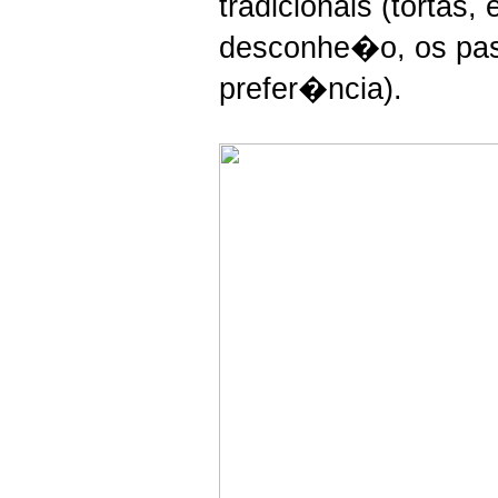
tradicionais (tortas
desconhe�o, os pas
prefer�ncia).