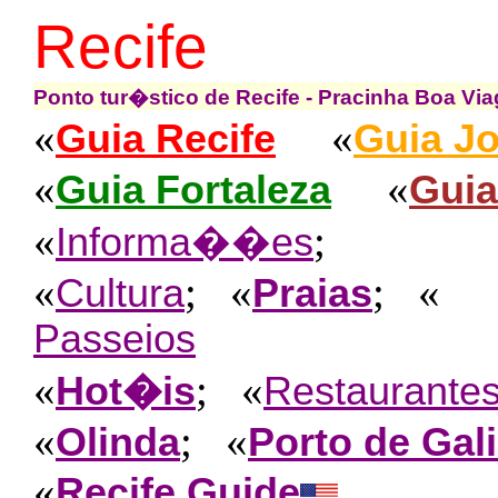
Recife
Ponto tur�stico de Recife - Pracinha Boa Vi
«
«
Guia Recife
Guia J
«
«
Guia Fortaleza
Guia
«
;
Informa��es
«
; «
; «
Cultura
Praias
Passeios
«
; «
Hot�is
Restaurante
«
; «
Olinda
Porto de Gal
«
Recife Guide