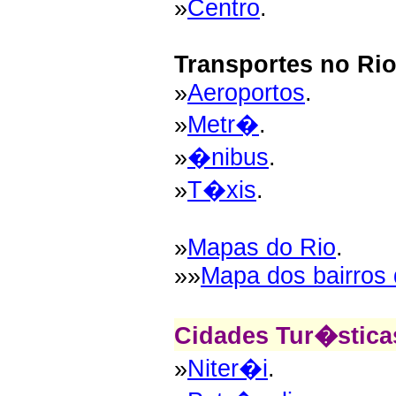
»
Centro
.
Transportes no Ri
»
Aeroportos
.
»
Metr�
.
»
�nibus
.
»
T�xis
.
»
Mapas do Rio
.
»»
Mapa dos bairros 
Cidades Tur�stica
»
Niter�i
.