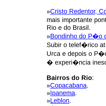
»
Cristo Redentor, C
mais importante pon
Rio e do Brasil.
»
Bondinho do P�o
Subir o telef�rico a
Urca e depois o P
� experi�ncia ines
Bairros do Rio
:
»
Copacabana
.
»
Ipanema
.
»
Leblon
.