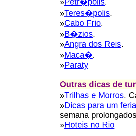
»
Petr�polis
.
»
Teres�polis
.
»
Cabo Frio
.
»
B�zios
.
»
Angra dos Reis
.
»
Maca�
.
»
Paraty
Outras dicas de tu
»
Trilhas e Morros
. C
»
Dicas para um feri
semana prolongados
»
Hoteis no Rio